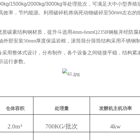
1000kg/1500kg/2000kg/3000kg等处理批次，可满足
高效率，节约能源。利用破碎机将病死动物破碎至50mm左右的
质碳素结构钢材质，提升斗选用4mm-6mmQ235B钢板并经
油外部安装50mm厚度保温岩棉，滚筒筛分筛筒结构采用不锈钢
备采用整体式设计，分布制作，各个设备之间链接平稳，结构紧凑
示运行参数。
仓体容积
处理量
发酵机主机功率
2.0m³
700KG/批次
4kw