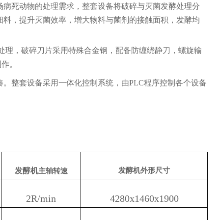
大中小型养殖场病死动物的处理需求，整套设备将破碎与灭菌发酵处理分
细料，提升灭菌效率，增大物料与菌剂的接触面积，发酵均
防腐处理，破碎刀片采用特殊合金钢，配备防缠绕静刀，螺旋输
制作。
。整套设备采用一体化控制系统，由PLC程序控制各个设备
发酵机
发酵机
外形尺寸
主轴转速
2R/min
4280x1460x1900