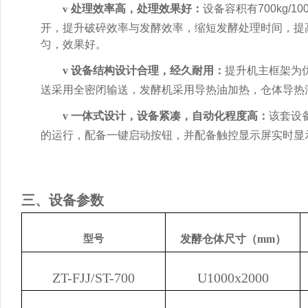
处理效率高，处理效果好
：
设备容积有700kg/
v
开，提升破碎效率与发酵效率，缩短发酵处理时间，提
匀，效果好。
v
设备结构设计合理，经久耐用：
提升机主框架为优
送采用全密闭输送，发酵机采用导热油加热，仓体导热
v
一
体式设计，设备紧凑，
自动化程度高：
该套设
的运行，配备一键启动按钮，并配备触控显示屏实时显
三、设备参数
型号
发酵仓体尺寸（mm）
ZT-FJJ/ST-700
U1000x2000