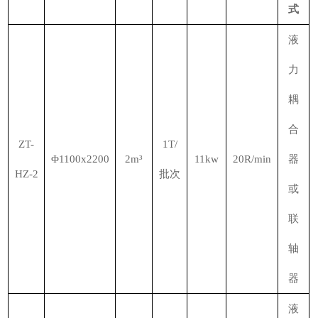
式
液
力
耦
合
ZT-
1T/
Φ1100x2200
2m³
11kw
20R/min
器
HZ-2
批次
或
联
轴
器
液