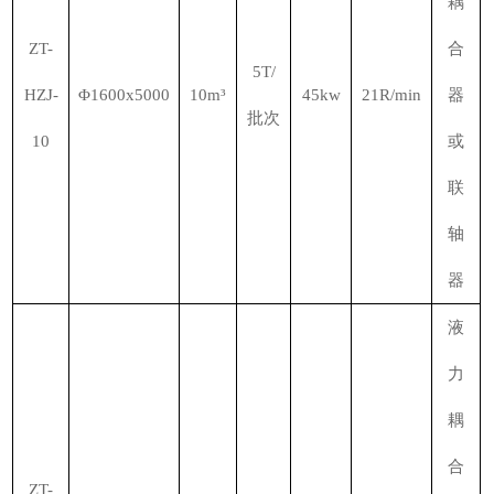
耦
ZT-
合
5T/
HZJ-
Φ1600x5000
10m³
45kw
21R/min
器
批次
10
或
联
轴
器
液
力
耦
合
ZT-