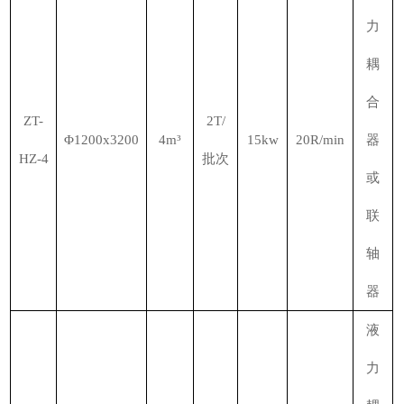
力
耦
合
ZT-
2T/
Φ1200x3200
4m³
15kw
20R/min
器
HZ-4
批次
或
联
轴
器
液
力